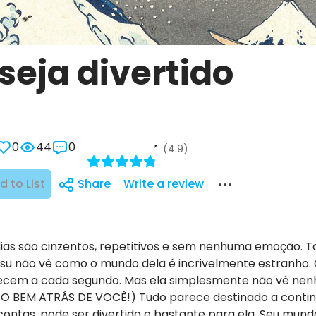
seja divertido
0
44
0
(4.9)
d to List
Share
Write a review
s dias são cinzentos, repetitivos e sem nenhuma emoção. T
tsu não vê como o mundo dela é incrivelmente estranho.
ontecem a cada segundo. Mas ela simplesmente não vê n
M ATRÁS DE VOCÊ!) Tudo parece destinado a continuar 
ontas, pode ser divertido o bastante para ela. Seu mundo,