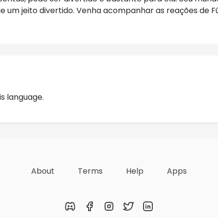
e um jeito divertido. Venha acompanhar as reações de F
Reviews
is language.
About
Terms
Help
Apps
Discord
Facebook
Instagram
Twitter
LinkedIn