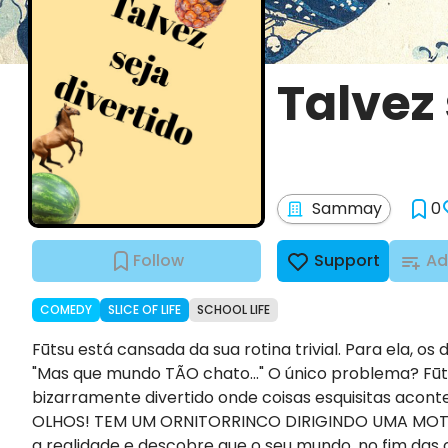
Talvez 
Sammay
0
Follow
Support
Ad
COMEDY
SLICE OF LIFE
SCHOOL LIFE
Fūtsu está cansada da sua rotina trivial. Para ela, o
"Mas que mundo TÃO chato..." O único problema? Fū
bizarramente divertido onde coisas esquisitas ac
OLHOS! TEM UM ORNITORRINCO DIRIGINDO UMA MOTO BE
a realidade e descobre que o seu mundo, no fim das c