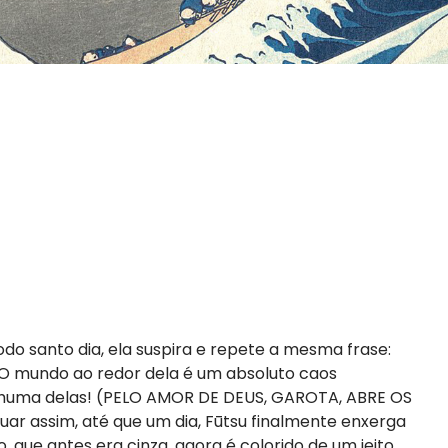
odo santo dia, ela suspira e repete a mesma frase:
 O mundo ao redor dela é um absoluto caos
enhuma delas! (PELO AMOR DE DEUS, GAROTA, ABRE OS
assim, até que um dia, Fūtsu finalmente enxerga
 que antes era cinza, agora é colorido de um jeito