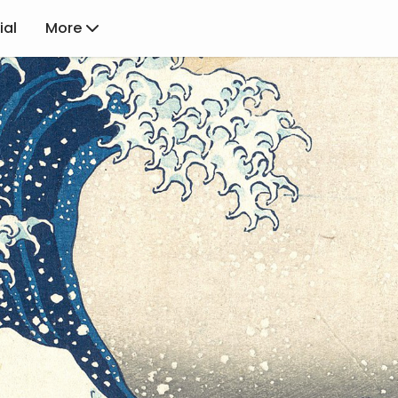
ial
More