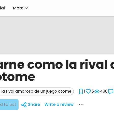
ial
More
rne como la rival
otome
a rival amorosa de un juego otome
1
5
430
d to List
Share
Write a review