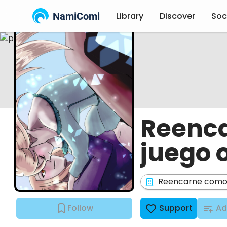
NamiComi
Library
Discover
Soc
Reenca
juego 
Reencarne como l
Follow
Support
Ad