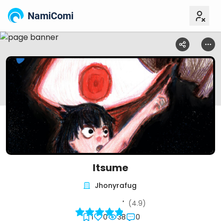
NamiComi
Itsume
Jhonyrafug
(4.9)
1
0
38
0