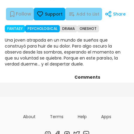
Follow
Support
Add to List
Share
FANTASY
PSYCHOLOGICAL
DRAMA
ONESHOT
Una joven atrapada en un mundo de sueños que
construyó para huir de su dolor. Pero algo oscuro la
observa desde las sombras, esperando el momento en
que su voluntad se quiebre. Porque en este paraíso, la
verdad duerme… y el despertar duele.
Comments
Chapters
Details
Art
About
Terms
Help
Apps